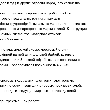
ов и т.д.) и другие отрасли народного хозяйства.
рован с учетом современных требований по
которые предъявляются к станкам для
ботки труднообрабатываемых материалов, таких как
ированные и жаропрочные марки сталей. Конструкция
нечных элементов, материал отливок –
рки «Механит».
по классической схеме: крестовый стол и
плённой на ней шпиндельной бабкой, которые
рдинатной и 3-осевой обработки, а в сочетании с
ами – обеспечивает возможность 4 и 5-ти
истемы гидравлики, электрики, электроники,
чики по осям – ведущих мировых производителей.
 передачи- ведущих мировых производителей.
при трехсменной работе.