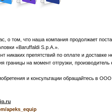
с, о том, что наша компания продолжает пост
овки «Baruffaldi S.p.A.».
т никаких препятствий по оплате и доставке н
ия границы на момент отгрузки, производитель
иобретения и консультации обращайтесь в ОО
ip.ru
com/apeks_equip