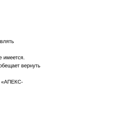
авлять
е имеется.
 обещает вернуть
О «АПЕКС-