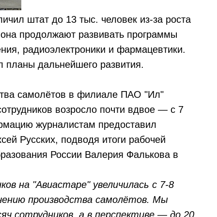
ичил штат до 13 тыс. человек из-за роста
иона продолжают развивать программы
ения, радиоэлектроники и фармацевтики.
л планы дальнейшего развития.
ства самолётов в филиале ПАО "Ил"
сотрудников возросло почти вдвое — с 7
ормацию журналистам предоставил
сей Русских, подводя итоги рабочей
бразования России Валерия Фалькова в
ов на "Авиастаре" увеличилась с 7-8
ичению производства самолётов. Мы
яч сотрудников, а в перспективе — до 20