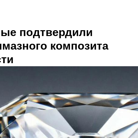
ные подтвердили
лмазного композита
ти