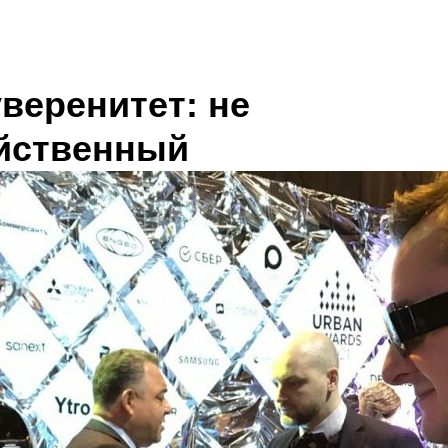
веренитет: не
ейственный