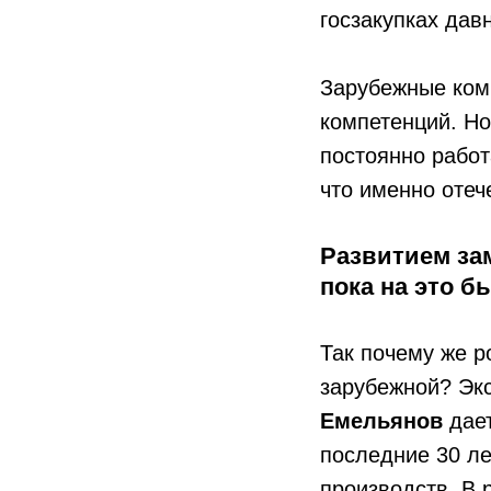
госзакупках дав
Зарубежные комп
компетенций. Но
постоянно работ
что именно оте
Развитием за
пока на это б
Так почему же р
зарубежной? Эк
Емельянов
дает
последние 30 л
производств. В 