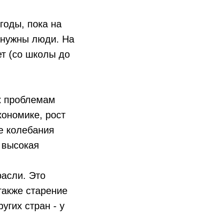
годы, пока на
 нужны люди. На
ет (со школы до
 проблемам
кономике, рост
е колебания
 высокая
расли. Это
также старение
угих стран - у