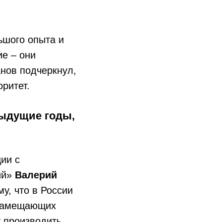
ьшого опыта и
ие – они
нов подчеркнул,
оритет.
ыдущие годы,
ии с
ий»
Валерий
у, что в России
 замещающих
у производить