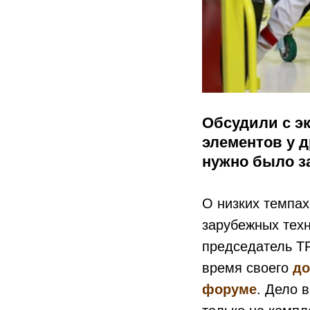
Обсудили с эк
элементов у 
нужно было з
О низких темпах
зарубежных тех
председатель Т
время своего
до
форуме
. Дело 