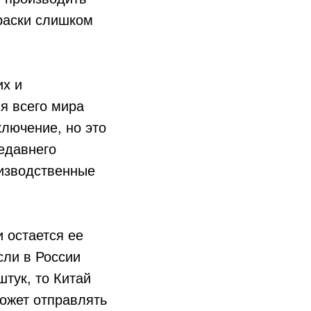
краски слишком
их и
я всего мира
ключение, но это
едавнего
изводственные
 остается ее
сли в России
штук, то Китай
может отправлять