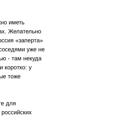
жно иметь
ах. Желательно
оссия «заперта»
 соседями уже не
ью - там некуда
и коротко: у
рые тоже
ге для
 российских