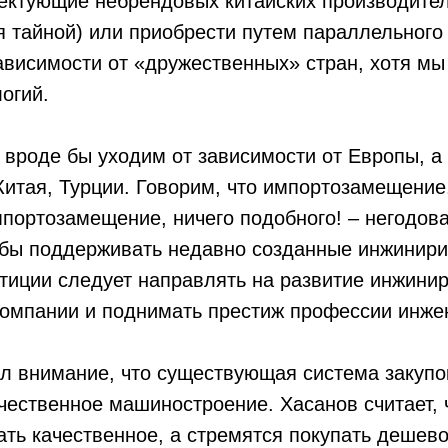
ектующие небрендовых китайских производител
я тайной) или приобрести путем параллельного
зависимости от «дружественных» стран, хотя мы
огий.
 вроде бы уходим от зависимости от Европы, а
Китая, Турции. Говорим, что импортозамещение
мпортозамещение, ничего подобного! – негодов
тобы поддерживать недавно созданные инжинир
тиции следует направлять на развитие инжинир
омпании и поднимать престиж профессии инже
л внимание, что существующая система закупо
чественное машиностроение. Хасанов считает, 
ать качественное, а стремятся покупать дешево