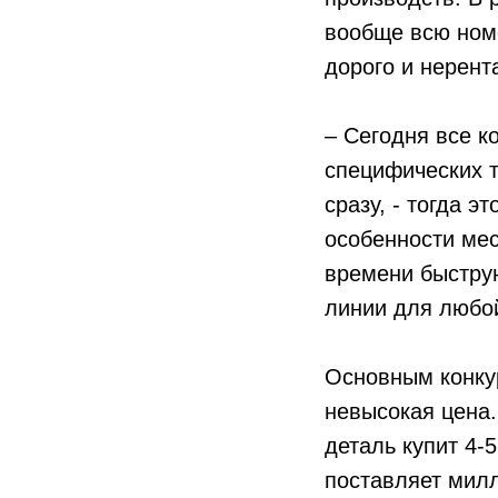
вообще всю номе
дорого и нерент
– Сегодня все к
специфических т
сразу, - тогда э
особенности мес
времени быстру
линии для любой
Основным конку
невысокая цена.
деталь купит 4-
поставляет милл