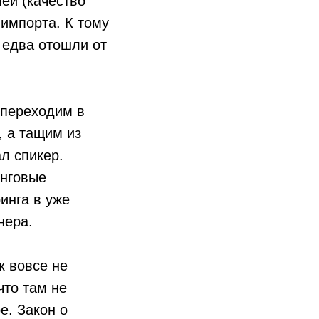
ей (качество
 импорта. К тому
 едва отошли от
 переходим в
, а тащим из
ал спикер.
инговые
инга в уже
нера.
к вовсе не
что там не
е. Закон о