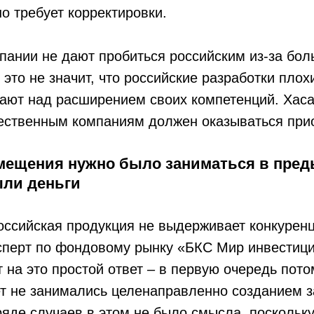
но требует корректировки.
ании не дают пробиться российским из-за бол
 это не значит, что российские разработки плох
ают над расширением своих компетенций. Хаса
чественным компаниям должен оказываться при
мещения нужно было заниматься в пред
ыли деньги
оссийская продукция не выдерживает конкуренц
сперт по фондовому рынку «БКС Мир инвестиц
 на это простой ответ – в первую очередь потом
ет не занимались целенаправленно созданием
ряде случаев в этом не было смысла, поскольк