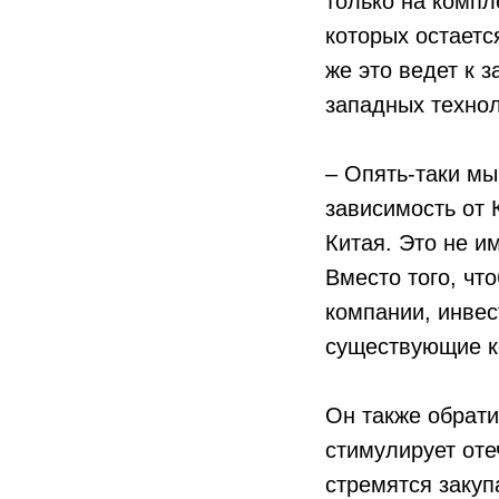
только на компл
которых остаетс
же это ведет к 
западных технол
– Опять-таки мы
зависимость от 
Китая. Это не и
Вместо того, ч
компании, инвес
существующие к
Он также обрати
стимулирует оте
стремятся закуп