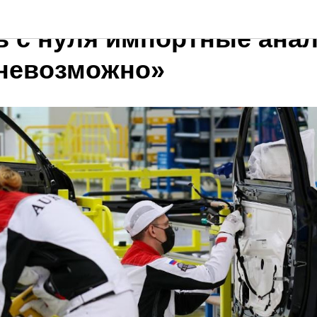
ь с нуля импортные анал
 невозможно»