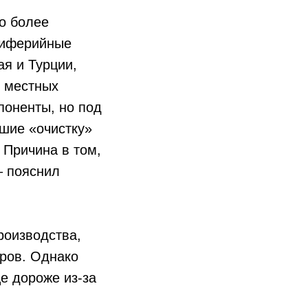
то более
риферийные
ая и Турции,
% местных
поненты, но под
дшие «очистку»
 Причина в том,
– пояснил
роизводства,
ров. Однако
ще дороже из-за