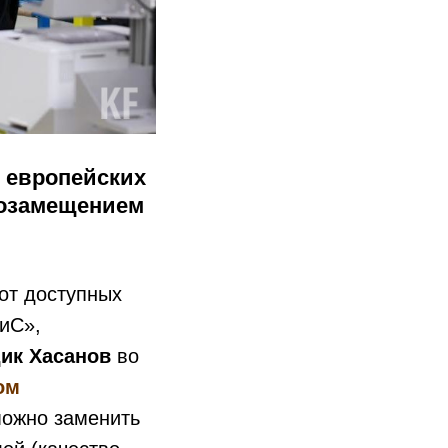
и европейских
тозамещением
от доступных
иС»,
ик Хасанов
во
ом
можно заменить