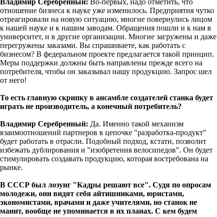
Владимир Серебренный:
Во-первых, надо отметить, что
отношение бизнеса к науке уже изменилось. Предприятия чутко
отреагировали на новую ситуацию, многие повернулись лицом
к нашей науке и к нашим заводам. Обращения пошли и к нам в
университет, и в другие организации. Многие загружены и даже
перегружены заказами. Вы спрашиваете, как работать с
бизнесом? В федеральном проекте предлагается такой принцип.
Меры поддержки должны быть направлены прежде всего на
потребителя, чтобы он заказывал нашу продукцию. Запрос шел
от него!
То есть главную скрипку в ансамбле создателей станка будет
играть не производитель, а конечный потребитель?
Владимир Серебренный:
Да. Именно такой механизм
взаимоотношений партнеров в цепочке "разработка-продукт"
будет работать в отрасли. Подобный подход, кстати, позволит
избежать дублирования и "изобретения велосипедов". Он будет
стимулировать создавать продукцию, которая востребована на
рынке.
В СССР был лозунг "Кадры решают все". Судя по опросам
молодежи, они видят себя айтишниками, юристами,
экономистами, врачами и даже учителями, но станок не
манит, вообще не упоминается в их планах. С кем будем