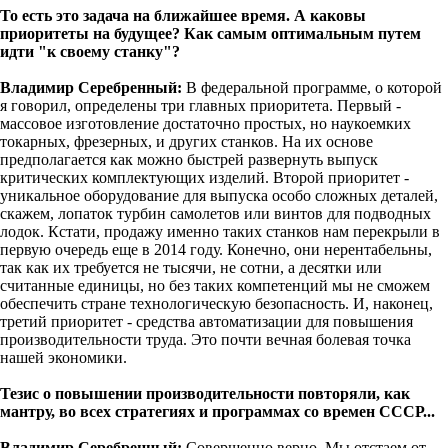
То есть это задача на ближайшее время. А каковы
приоритеты на будущее? Как самым оптимальным путем
идти "к своему станку"?
Владимир Серебренный:
В федеральной программе, о которой
я говорил, определены три главных приоритета. Первый -
массовое изготовление достаточно простых, но наукоемких
токарных, фрезерных, и других станков. На их основе
предполагается как можно быстрей развернуть выпуск
критических комплектующих изделий. Второй приоритет -
уникальное оборудование для выпуска особо сложных деталей,
скажем, лопаток турбин самолетов или винтов для подводных
лодок. Кстати, продажу именно таких станков нам перекрыли в
первую очередь еще в 2014 году. Конечно, они нерентабельны,
так как их требуется не тысячи, не сотни, а десятки или
считанные единицы, но без таких компетенций мы не сможем
обеспечить стране технологическую безопасность. И, наконец,
третий приоритет - средства автоматизации для повышения
производительности труда. Это почти вечная болевая точка
нашей экономики.
Тезис о повышении производительности повторяли, как
мантру, во всех стратегиях и программах со времен СССР...
Владимир Серебренный:
Совершенно верно. Мы отстаем от