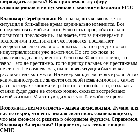
возрождать отрасль? Как привлечь в эту сферу
олимпиадников и выпускников с высокими баллами ЕГЭ?
Владимир Серебренный:
Вы правы, но уверяю вас, что
ситуация в ближайшее время кардинально изменится. Все
определяется самой жизнью. Если есть спрос, обязательно
появится и предложение. Вы знаете, что за инженерами и
технологами предприятия уже гоняются, предлагают
невероятные еще недавно зарплаты. Так что тренд к новой
индустриализации уже наметился. Но его эхо пока не
докатилось до абитуриентов. Если нам 30 лет говорили, что
завод - это не престижно, то по щелчку пальцев он престижным
не станет. Не сомневаюсь, нынешняя ситуация быстро все
расставит на свои места. Инженер выйдет на первые роли. А так
как машиностроение является основой независимости в самых
разных сферах экономики, работать в этой области, создавать
станки будет даже не столько модно, сколько востребовано
самой жизнью. Мы это увидим в самое ближайшее время.
Возрождать целую отрасль - задача архисложная. Думаю, для
вас не секрет, что есть немало скептиков, сомневающихся,
что мы сможем ее решить в обозримом будущем. Справимся,
Владимир Валерьевич? Прорвемся, как сейчас говорят
СМИ?