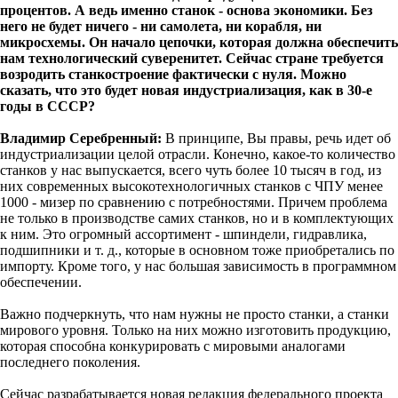
процентов. А ведь именно станок - основа экономики. Без
него не будет ничего - ни самолета, ни корабля, ни
микросхемы. Он начало цепочки, которая должна обеспечить
нам технологический суверенитет. Сейчас стране требуется
возродить станкостроение фактически с нуля. Можно
сказать, что это будет новая индустриализация, как в 30-е
годы в СССР?
Владимир Серебренный:
В принципе, Вы правы, речь идет об
индустриализации целой отрасли. Конечно, какое-то количество
станков у нас выпускается, всего чуть более 10 тысяч в год, из
них современных высокотехнологичных станков с ЧПУ менее
1000 - мизер по сравнению с потребностями. Причем проблема
не только в производстве самих станков, но и в комплектующих
к ним. Это огромный ассортимент - шпиндели, гидравлика,
подшипники и т. д., которые в основном тоже приобретались по
импорту. Кроме того, у нас большая зависимость в программном
обеспечении.
Важно подчеркнуть, что нам нужны не просто станки, а станки
мирового уровня. Только на них можно изготовить продукцию,
которая способна конкурировать с мировыми аналогами
последнего поколения.
Сейчас разрабатывается новая редакция федерального проекта