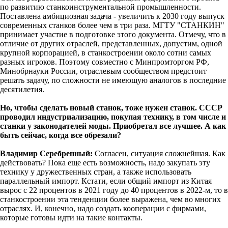
по развитию станкоинструментальной промышленности.
Поставлена амбициозная задача - увеличить к 2030 году выпуск
современных станков более чем в три раза. МГТУ "СТАНКИН"
принимает участие в подготовке этого документа. Отмечу, что в
отличие от других отраслей, представленных, допустим, одной
крупной корпорацией, в станкостроении около сотни самых
разных игроков. Поэтому совместно с Минпромторгом РФ,
Минобрнауки России, отраслевым сообществом предстоит
решать задачу, по сложности не имеющую аналогов в последние
десятилетия.
Но, чтобы сделать новый станок, тоже нужен станок. СССР
проводил индустриализацию, покупая технику, в том числе и
станки у законодателей моды. Приобретал все лучшее. А как
быть сейчас, когда все обрезали?
Владимир Серебренный:
Согласен, ситуация сложнейшая. Как
действовать? Пока еще есть возможность, надо закупать эту
технику у дружественных стран, а также использовать
параллельный импорт. Кстати, если общий импорт из Китая
вырос с 22 процентов в 2021 году до 40 процентов в 2022-м, то в
станкостроении эта тенденции более выражена, чем во многих
отраслях. И, конечно, надо создать кооперации с фирмами,
которые готовы идти на такие контакты.