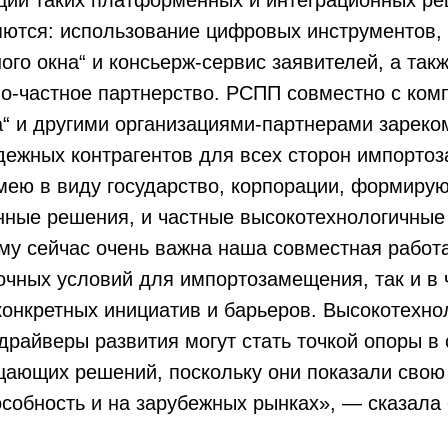
ции таких платформенных и интеграционных р
ются: использование цифровых инструментов,
ого окна“ и консьерж-сервис заявителей, а так
но-частное партнерство. РСПП совместно с ком
а“ и другими организациями-партнерами зарек
адежных контрагентов для всех сторон импорт
мею в виду государство, корпорации, формиру
нные решения, и частные высокотехнологичные
у сейчас очень важна наша совместная работа
чных условий для импортозамещения, так и в ч
конкретных инициатив и барьеров. Высокотехно
драйверы развития могут стать точкой опоры в
ающих решений, поскольку они показали свою
собность и на зарубежных рынках», — сказала 