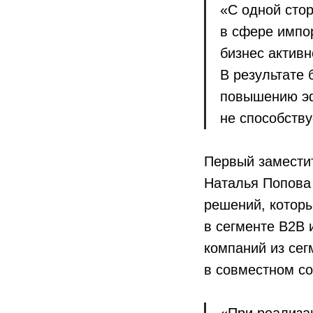
«С одной сто
в сфере импо
бизнес активн
В результате 
повышению эф
не способств
Первый замести
Наталья Попова
решений, которы
в сегменте B2B 
компаний из се
в совместном со