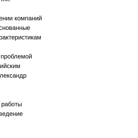
ении компаний
основанные
рактеристикам
с проблемой
сийским
Александр
 работы
ведение