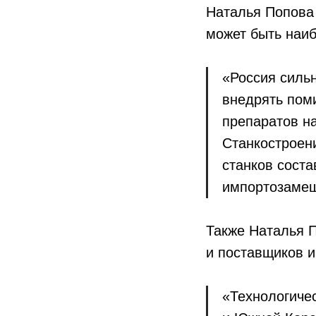
Наталья Попова
может быть наи
«Россия силь
внедрять пом
препаратов н
Станкостроени
станков соста
импортозамещ
Также Наталья П
и поставщиков 
«Технологиче