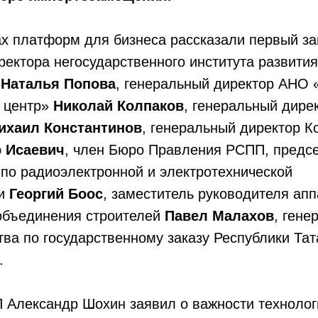
х платформ для бизнеса рассказали первый за
ректора негосударственного института развития
»
Наталья Попова
, генеральный директор АНО
 центр»
Николай Колпаков
, генеральный дире
хаил Константинов
, генеральный директор К
 Исаевич
, член Бюро Правления РСПП, предс
по радиоэлектронной и электротехнической
ти
Георгий Боос
, заместитель руководителя ап
объединения строителей
Павел Малахов
, гене
тва по государственному заказу Республики Та
.
 Александр Шохин заявил о важности технолог