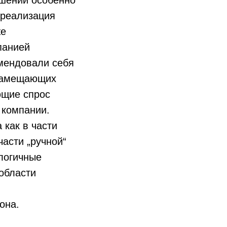
ешений особенно
 реализация
же
панией
омендовали себя
озамещающих
ющие спрос
 компании.
 как в части
асти „ручной“
логичные
 области
она.