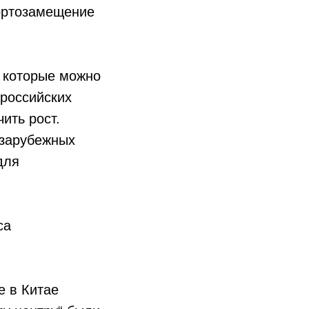
ортозамещение
, которые можно
российских
ить рост.
 зарубежных
для
са
е в Китае