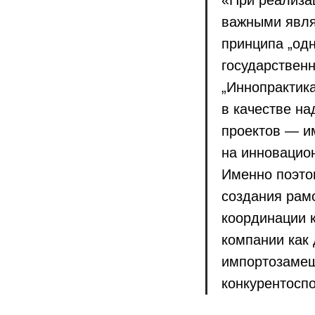
«При реализа
важными явля
принципа „одн
государствен
„Иннопрактик
в качестве н
проектов — и
на инновацио
Именно поэтом
создания рамо
координации 
компании как 
импортозамещ
конкурентоспо