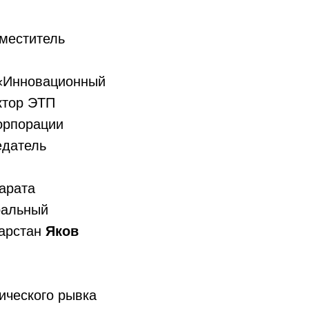
меститель
 «Инновационный
ктор ЭТП
орпорации
едатель
парата
ральный
тарстан
Яков
ического рывка