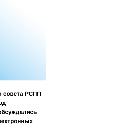
о совета РСПП
од
обсуждались
лектронных