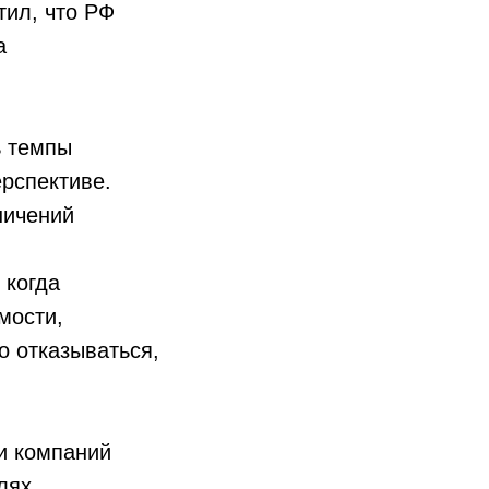
тил, что РФ
а
ь темпы
ерспективе.
ничений
 когда
мости,
о отказываться,
и компаний
лях.