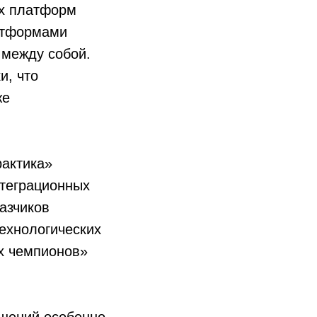
ых платформ
атформами
 между собой.
и, что
же
рактика»
теграционных
азчиков
ехнологических
х чемпионов»