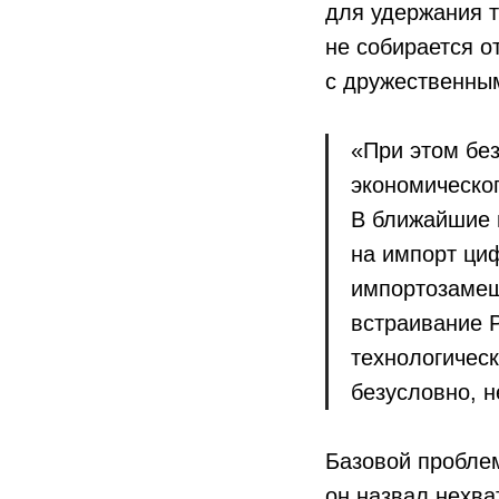
для удержания т
не собирается о
с дружественны
«При этом без
экономическог
В ближайшие 
на импорт ци
импортозамещ
встраивание 
технологическ
безусловно, 
Базовой пробле
он назвал нехва