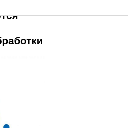
тся
бработки