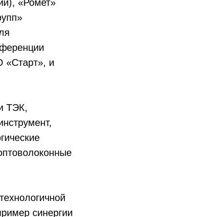
и), «Ромет»
рупп»
ля
нференции
 «Старт», и
и ТЭК,
инструмент,
гические
 оптоволоконные
технологичной
пример синергии