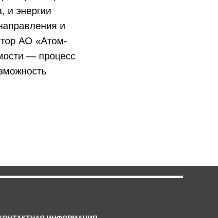
, и энергии
направления и
ктор АО «Атом-
мости — процесс
зможность