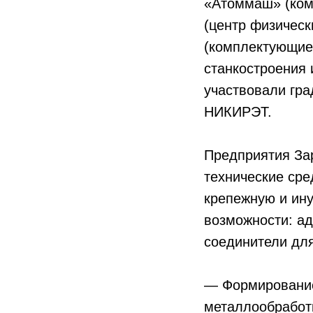
«Атоммаш» (ком
(центр физическ
(комплектующие 
станкостроения 
участвовали гр
НИКИРЭТ.
Предприятия За
технические сре
крепежную и ину
возможности: а
соединители дл
— Формирование
металлообработк