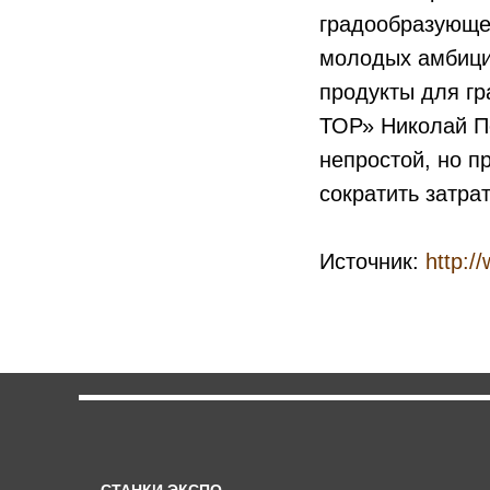
градообразующег
молодых амбици
продукты для г
ТОР» Николай П
непростой, но 
сократить затра
Источник:
http:/