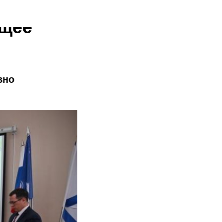
ущее
вно