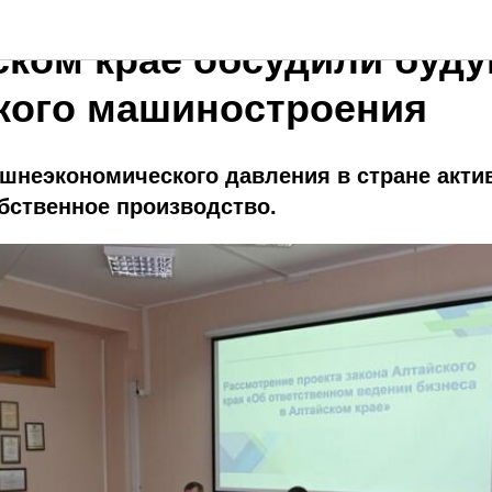
ском крае обсудили буд
кого машиностроения
шнеэкономического давления в стране акти
бственное производство.