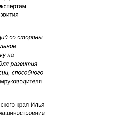
Экспертам
азвития
ций со стороны
альное
ку на
 для развития
ии, способного
амруководителя
ского края Илья
 машиностроение