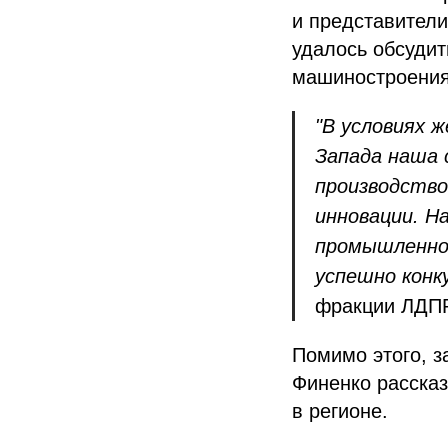
и представители
удалось обсуди
машиностроения
"В условиях 
Запада наша 
производство
инновации. Н
промышленног
успешно конк
фракции ЛДПР
Помимо этого, з
Финенко рассказ
в регионе.