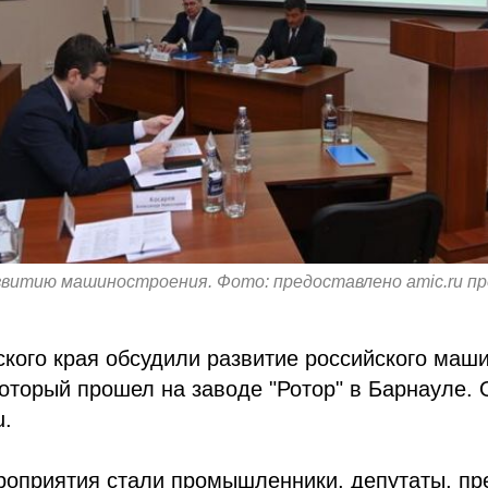
звитию машиностроения. Фото: предоставлено amic.ru п
кого края обсудили развитие российского маш
который прошел на заводе "Ротор" в Барнауле. 
u.
роприятия стали промышленники, депутаты, п