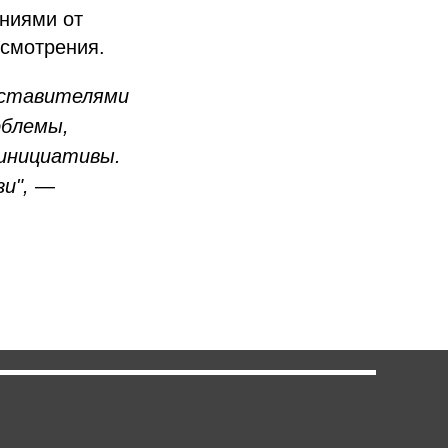
ниями от
ссмотрения.
едставителями
облемы,
инициативы.
зи",
—