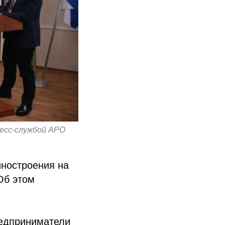
ресс-службой АРО
иностроения на
Об этом
редприниматели