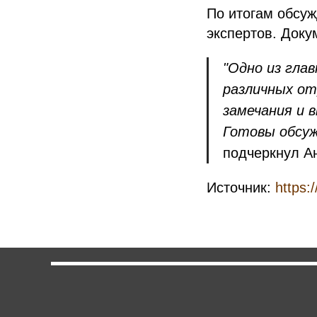
По итогам обсу
экспертов. Доку
"Одно из гла
различных от
замечания и
Готовы обсуж
подчеркнул А
Источник:
https: