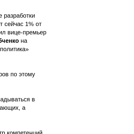
е разработки
т сейчас 1% от
ил вице-премьер
бченко
на
 политика»
ров по этому
ладываться в
тающих, а
нтр компетенций