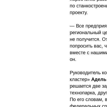
по станкостроен
проекту.
— Все предприят
региональный це
не получится. О
попросить вас, 
вместе с нашими
он.
Руководитель к
кластер»
Адель
решается две за
технопарка, дру
По его словам, 
федеральных сре