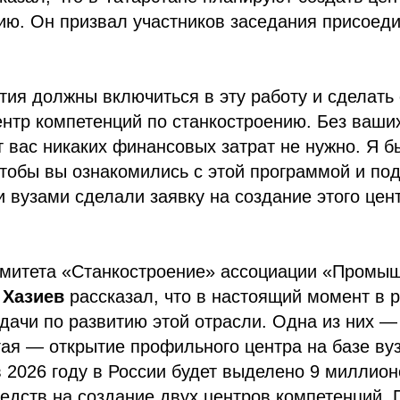
ию. Он призвал участников заседания присоеди
ия должны включиться в эту работу и сделать
нтр компетенций по станкостроению. Без ваших
т вас никаких финансовых затрат не нужно. Я б
чтобы вы ознакомились с этой программой и по
 вузами сделали заявку на создание этого цен
омитета «Станкостроение» ассоциации «Промы
 Хазиев
рассказал, что в настоящий момент в 
дачи по развитию этой отрасли. Одна из них —
гая — открытие профильного центра на базе ву
в 2026 году в России будет выделено 9 миллио
дств на создание двух центров компетенций. 