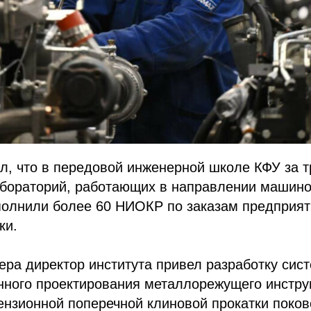
л, что в передовой инженерной школе КФУ за т
абораторий, работающих в направлении машино
полнили более 60 НИОКР по заказам предприят
ки.
ера директор института привел разработку сис
нного проектирования металлорежущего инстру
ензионной поперечной клиновой прокатки поков