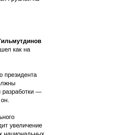
Гильмутдинов
шел как на
ю президента
олжны
и разработки —
 он.
ьного
идит увеличение
ах национальных