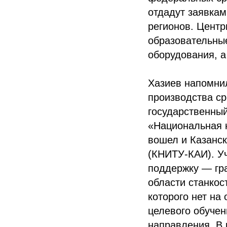
отдадут заявкам
регионов. Центр
образовательные
оборудования, а
Хазиев напомнил
производства ср
государственны
«Национальная н
вошел и Казанск
(КНИТУ-КАИ). У
поддержку — гра
области станкос
которого нет на
целевого обучен
направления. В 