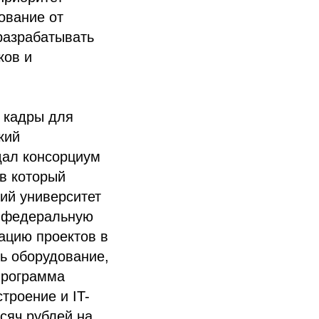
ование от
разрабатывать
ков и
и кадры для
кий
дал консорциум
в который
ий университет
ь федеральную
ацию проектов в
ть оборудование,
 программа
троение и IT-
сяч рублей на