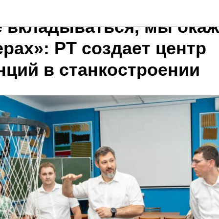
е вкладываться, мы ока
рах»: РТ создает центр
нций в станкостроении