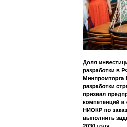
Доля инвестици
разработки в Р
Минпромторга Р
разработки стр
призвал предп
компетенций в 
НИОКР по зака
выполнить зада
2030 году.