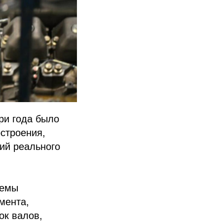
ри года было
строения,
ий реального
темы
мента,
ок валов,