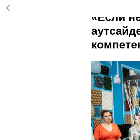
2026-01-28 21:27
«Если н
аутсайде
компете