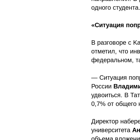
одного студента
«Ситуация поп
В разговоре с K
отметил, что ин
федеральном, та
— Ситуация поп
России
Владими
удвоиться. В Та
0,7% от общего 
Директор набере
университета
Ан
объема вложени