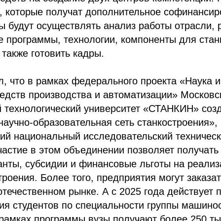
, которые получат дополнительное софинансир
ы будут осуществлять анализ работы отрасли, 
 программы, технологии, компоненты для стан
 также готовить кадры.
, что в рамках федерального проекта «Наука 
едств производства и автоматизации» Московс
й технологический университет «СТАНКИН» соз
аучно-образовательная сеть станкостроения», 
ий национальный исследовательский техническ
частие в этом объединении позволяет получат
нты, субсидии и финансовые льготы на реализ
троения. Более того, предприятия могут заказа
 отечественном рынке. А с 2025 года действует
ия студентов по специальности группы машинос
рамках программы вузы получают более 250 ты