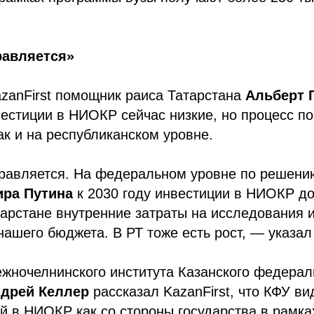
.
равляется»
azanFirst помощник раиса Татарстана
Альберт 
вестиции в НИОКР сейчас низкие, но процесс по
к и на республиканском уровне.
равляется. На федеральном уровне по решени
ра Путина
к 2030 году инвестиции в НИОКР д
тарстане внутренние затраты на исследования 
нашего бюджета. В РТ тоже есть рост, — указал
жночелнинского института Казанского федерал
дрей Келлер
рассказал KazanFirst, что КФУ в
й в НИОКР как со стороны государства в рамк