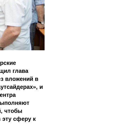
орские
бщил глава
ез вложений в
аутсайдерах», и
ентра
 выполняют
, чтобы
 эту сферу к