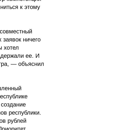
ниться к этому
 совместный
 заявок ничего
ы хотел
ддержали ее. И
тра, — объяснил
шленный
республике
 создание
зов республики.
нов рублей
Приоритет