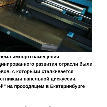
блема импортозамещения
динированного развития отрасли были
вов, с которыми сталкивается
астниками панельной дискуссии,
ой" на проходящем в Екатеринбурге