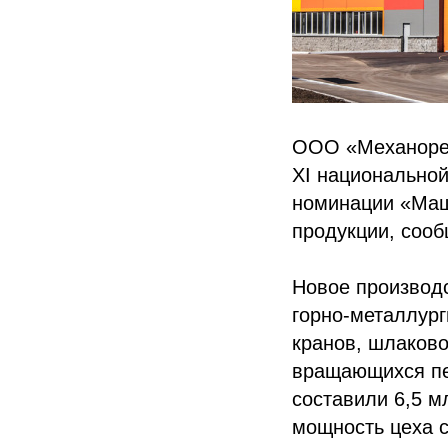
ООО «Механорем
XI национально
номинации «Маш
продукции, сооб
Новое производ
горно-металлур
кранов, шлаково
вращающихся печ
составили 6,5 м
мощность цеха с