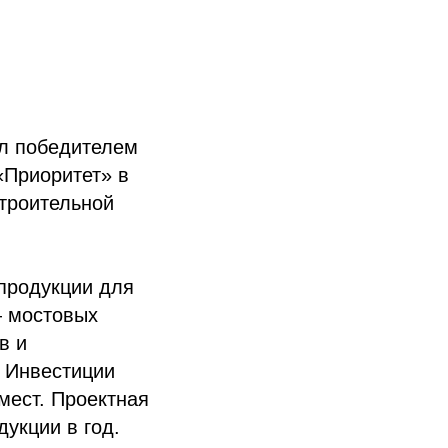
л победителем
«Приоритет» в
троительной
продукции для
— мостовых
в и
. Инвестиции
мест. Проектная
укции в год.