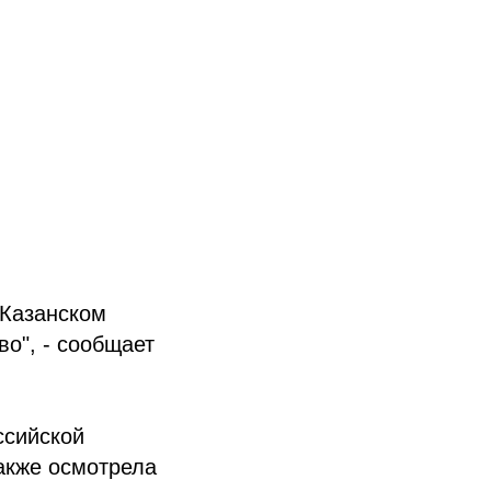
 Казанском
о", - сообщает
ссийской
акже осмотрела