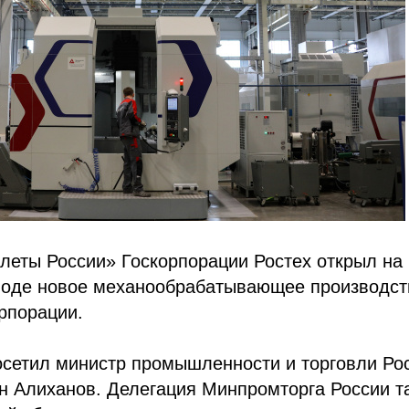
леты России» Госкорпорации Ростех открыл на
воде новое механообрабатывающее производств
рпорации.
осетил министр промышленности и торговли Ро
н Алиханов. Делегация Минпромторга России т