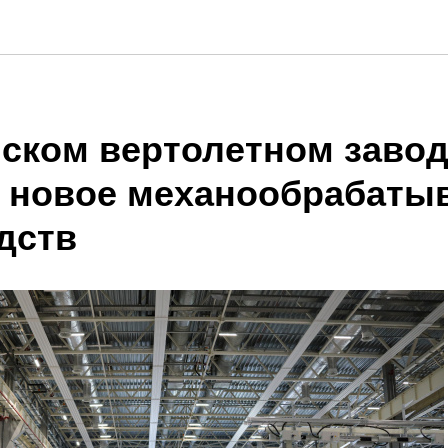
нском вертолетном заво
 новое механообрабат
дств