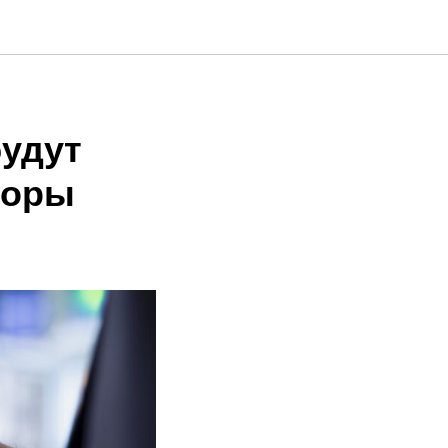
будут
торы