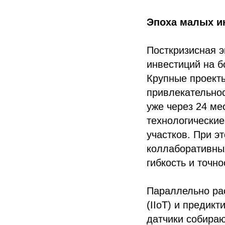
Эпоха малых и
Посткризисная 
инвестиций на б
Крупные проекты
привлекательнос
уже через 24 ме
технологические
участков. При э
коллаборативны
гибкость и точн
Параллельно ра
(IIoT) и предик
датчики собираю