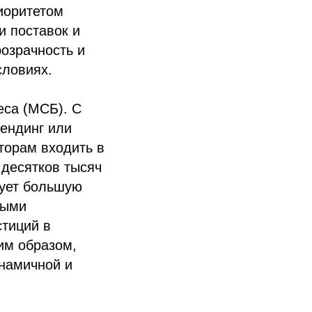
иоритетом
 поставок и
озрачность и
словиях.
еса (МСБ). С
лендинг или
торам входить в
 десятков тысяч
рует большую
ными
стиций в
им образом,
инамичной и