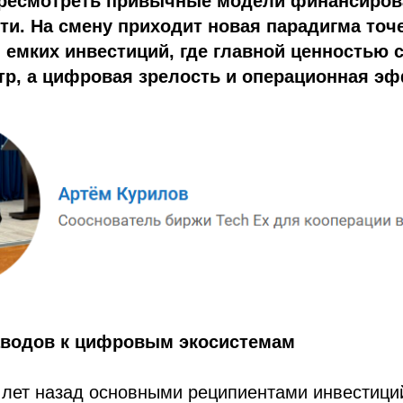
ересмотреть привычные модели финансиров
и. На смену приходит новая парадигма точ
 емких инвестиций, где главной ценностью 
тр, а цифровая зрелость и операционная эф
аводов к цифровым экосистемам
 лет назад основными реципиентами инвестици