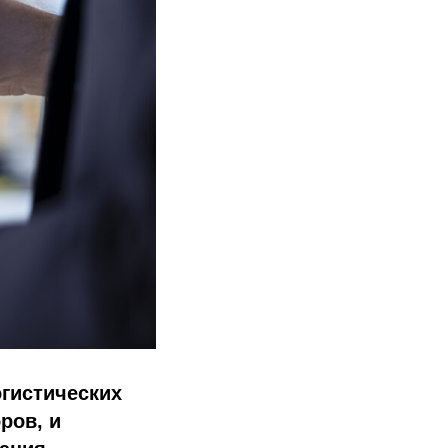
огистических
ров, и