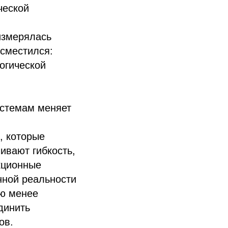
ческой
измерялась
сместился:
огической
истемам меняет
, которые
ивают гибкость,
кционные
нной реальности
ию менее
динить
ов.