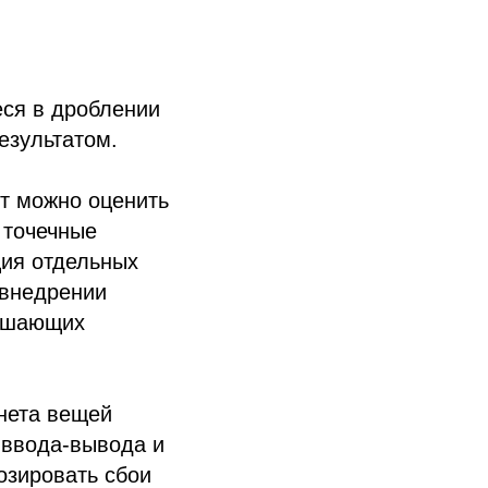
еся в дроблении
езультатом.
кт можно оценить
 точечные
ция отдельных
 внедрении
вышающих
нета вещей
 ввода-вывода и
озировать сбои