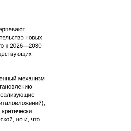
ерпевают
тельство новых
то к 2026—2030
уществующих
денный механизм
становлению
 реализующие
италовложений),
 критически
кой, но и, что