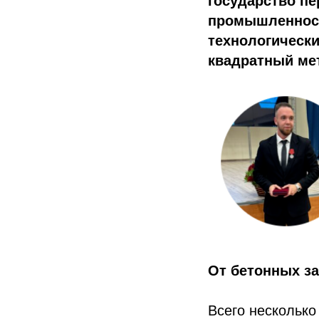
государство п
промышленност
технологически
квадратный ме
От бетонных з
Всего несколько