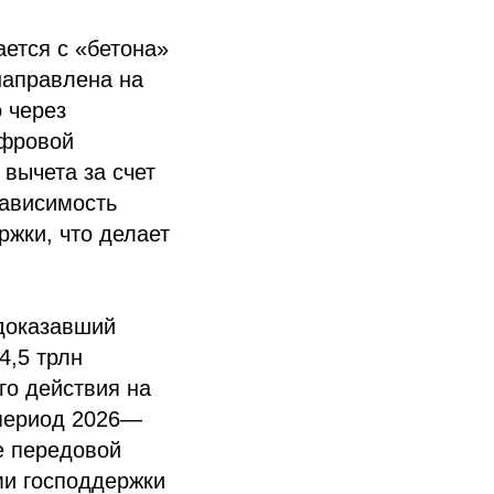
ется с «бетона»
направлена на
 через
ифровой
вычета за счет
зависимость
жки, что делает
 доказавший
4,5 трлн
го действия на
 период 2026—
е передовой
и господдержки