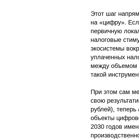
Этот шаг напрям
на «цифру». Ес
первичную локал
налоговые стим
экосистемы вок
уплаченных нал
между объемом 
такой инструме
При этом сам м
свою результати
рублей), теперь
объекты цифрово
2030 годов имен
производственн