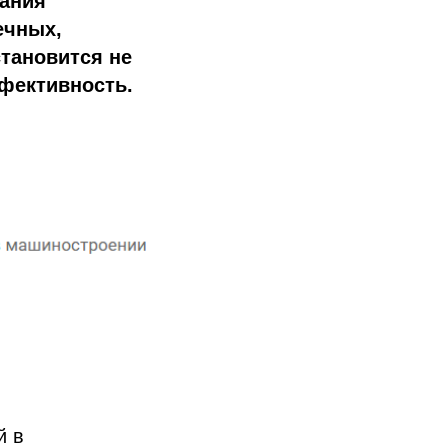
ания
ечных,
становится не
фективность.
й в