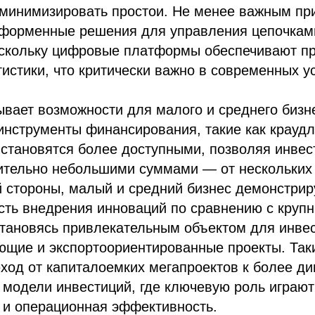
 минимизировать простои. Не менее важным пр
тформенные решения для управления цепочками
оскольку цифровые платформы обеспечивают пр
гистики, что критически важно в современных у
ывает возможности для малого и среднего бизн
инструменты финансирования, такие как крауд
становятся более доступными, позволяя инвес
сительно небольшими суммами — от нескольких
й стороны, малый и средний бизнес демонстри
ость внедрения инноваций по сравнению с круп
становясь привлекательным объектом для инве
щие и экспортоориентированные проекты. Так
ход от капиталоемких мегапроектов к более д
модели инвестиций, где ключевую роль играют
 и операционная эффективность.