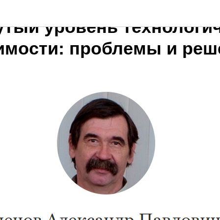
утый уровень технологи
имости: проблемы и реш