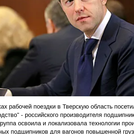
ах рабочей поездки в Тверскую область посет
одство" - российского производителя подшипни
руппа освоила и локализовала технологии про
тных подшипников для вагонов повышенной гру