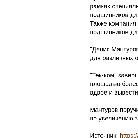
рамках специаль
подшипников для
Также компания 
подшипников дл
"Денис Мантуров
для различных о
"Тек-ком" завер
площадью более 
вдвое и вывести
Мантуров поруч
по увеличению з
Источник:
https: