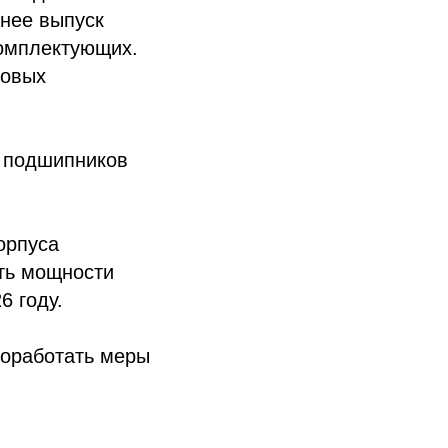
анее выпуск
комплектующих.
совых
к подшипников
орпуса
ить мощности
6 году.
роработать меры