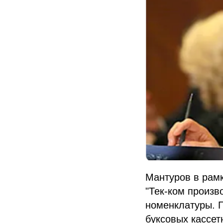
Мантуров в рамк
"Тек-ком произв
номенклатуры. Г
буксовых кассе