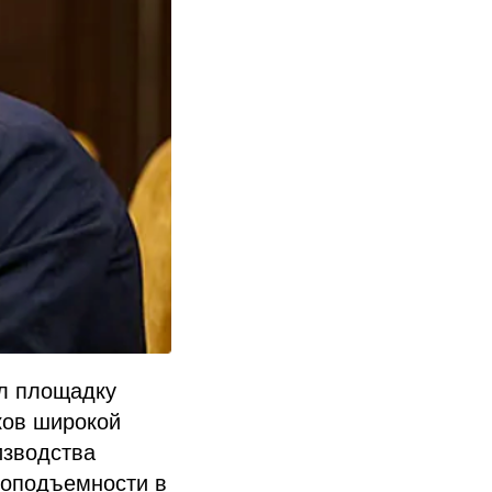
ил площадку
ков широкой
изводства
зоподъемности в