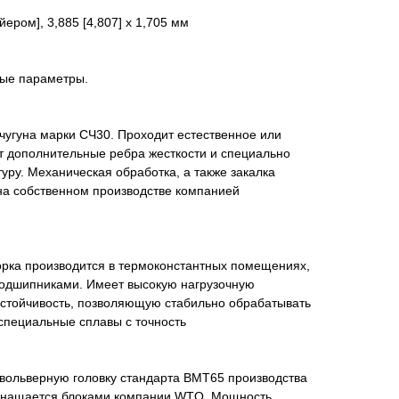
ером], 3,885 [4,807] x 1,705 мм
ные параметры.
 чугуна марки СЧ30. Проходит естественное или
т дополнительные ребра жесткости и специально
уру. Механическая обработка, а также закалка
а собственном производстве компанией
орка производится в термоконстантных помещениях,
одшипниками. Имеет высокую нагрузочную
устойчивость, позволяющую стабильно обрабатывать
специальные сплавы с точность
вольверную головку стандарта ВМТ65 производства
оснащается блоками компании WTO. Мощность