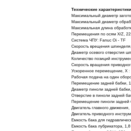
Технические характеристики
Максимальный диаметр загото
Максимальный диаметр обраб
Максимальная длина обработк
Перемещения по осям X/Z, 22
Система ЧПУ: Fanuc Oi - TF
Скорость врещения шпинделя,
Диаметр осевого отверстия ш
Количество позиций инструмен
Скорость вращения приводног
Ускоренное перемещение, Х : 
Рабочая подача на один оборот
Перемещение задней бабки, 
Диаметр пиноли задней бабки
Отверстие в пиноли задней ба
Перемещение пиноли задней 
Двигатель главного движения, 
Двигатель приводного инструмен
Емкость бака для гидравлическ
Емкость бака лубрикатора, 1,8