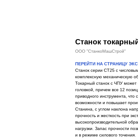
Станок токарны
ООО "СтанкоМашСтрой"
ПЕРЕЙТИ НА СТРАНИЦУ ЭК
Станок серии СТ25 с числов
комплексную механическую об
Токарный станок с ЧПУ может
головкой, причем все 12 пози
приводного инструмента, что 
возможности и повышает прои
Станина, с углом наклона на
прочность и жесткость при экс
высокопроизводительной обр
нагрузки. Запас прочности по
и в режиме силового точения.