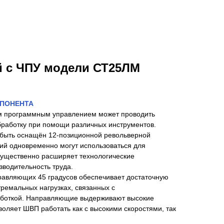
й с ЧПУ модели СТ25ЛМ
СПОНЕНТА
ым программным управлением может проводить
работку при помощи различных инструментов.
 быть оснащён 12-позиционной револьверной
ций одновременно могут использоваться для
существенно расширяет технологические
зводительность труда.
правляющих 45 градусов обеспечивает достаточную
тремальных нагрузках, связанных с
аботкой. Направляющие выдерживают высокие
зволяет ШВП работать как с высокими скоростями, так