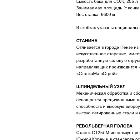
Емкость бака для СОЖ, 256 л
Занимаемая площадь [с конвей
Вес станка, 6600 кг
В скобках указаны опциональ
СТАНИНА
Отливается в городе Пензе из
искусственное старение, имее
разработанную силовую структ
направляющих производится н
«СтанкоМашСтрой».
ШПИНДЕЛЬНЫЙ УЗЕЛ
Механическая обработка и сб
оснащается прецизионными п
способность и высокую вибро
высоко легированные стали и 
РЕВОЛЬВЕРНАЯ ГОЛОВА
Станок СТ25ЛМ использует ре
Южной Кореи и в стандарте 