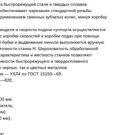
з быстрорежущей стали и твердых сплавов.
 обеспечивает нарезание стандартной резьбы.
применением сменных зубчатых колес, минуя коробку
инделя и скорости подачи суппорта осуществляются
с коробки скоростей и коробки подач при помощи
 бабки и выдвижение пиноли выполняются вручную
точности станка Н. Шероховатость обработанной
характеристика и жесткость станков позволяют
ожности быстрорежущего и твердосплавного
 черных, так и цветных металлов.
ния — УХЛ4 по ГОСТ 15150—69.
8—82Е.
00 мм;
атель;
м);
0 мм);
у: