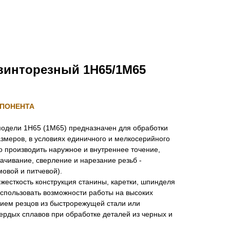
винторезный 1Н65/1М65
СПОНЕНТА
модели 1Н65 (1М65) предназначен для обработки
змеров, в условиях единичного и мелкосерийного
о производить наружное и внутреннее точение,
тачивание, сверление и нарезание резьб -
овой и питчевой).
 жесткость конструкция станины, каретки, шпинделя
спользовать возможности работы на высоких
нием резцов из быстрорежущей стали или
ердых сплавов при обработке деталей из черных и