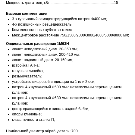
Мощность двигателя, кВт ......................................................................15
Базовая комплектация
3-х кулачковый самоцентрирующийся патрон Ф400 мм;
4-х позиционный резцедержатель;
Комплект сменных зубчатых колес.
Межцентровое расстояние 750/1500/2000/3000/4000/5000/8000 мм;
Опциональные
расширения
1М63Н
люнет неподвижный диам. 20-350 мм;
люнет неподвижный диам. 200-410 мм;
люнет подвижный диам. 20-150 мм;
встройка ГАП-а;
конусная линейка;
резьбоуказатель;
устройство цифровой индикации на 1 или 2 оси;
патрон 4-х кулачковый Ф500 мм с независимым перемещением
кулачков;
патрон 4-х кулачковый Ф630 мм с независимым перемещением
кулачков;
центр вращающийся в пиноль задней бабки;
опоры клиновые;
класс точности станка П;
Наибольший диаметр обраб. детали: 700