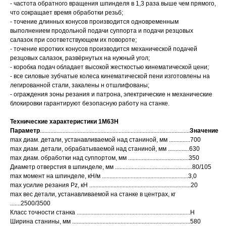
- частота обратного вращения шпинделя в 1,3 раза выше чем прямого,
что сокращает время обработки резьб;
- точение длинных конусов производится одновременным
выполнением продольной подачи суппорта и подачи резцовых
салазок при соответствующем их повороте;
- точение коротких конусов производится механической подачей
резцовых салазок, развёрнутых на нужный угол;
- коробка подач обладает высокой жесткостью кинематической цени;
- все силовые зубчатые колеса кинематической пени изготовлены на
легированной стали, закалены н отшлифованы;
- ограждения зоны резания и патрона, электрические н механические
блокировки гарантируют безопасную работу на станке.
Технические характеристики 1М63
Н
Параметр
...................................................................................................
Значение
max диам. детали, устанавливаемой над станиной, мм ..............700
max диам. детали, обрабатываемой над станиной, мм ..............630
max диам. обработки над суппортом, мм ........................................350
Диаметр отверстия в шпинделе, мм ...................................................80/105
max момент на шпинделе, кН/м .........................................................3,0
max усилие резания Pz, кН ...................................................................20
max вес детали, устанавливаемой на станке в центрах, кг
.......2500/3500
Класс точности станка ...........................................................................H
Ширина станины, мм ..............................................................................580