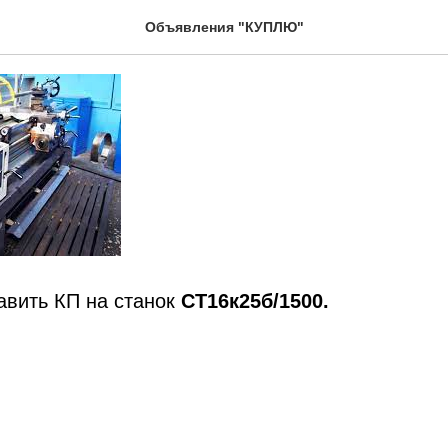
СТ16к25б/1500
Объявления "КУПЛЮ"
авить КП на станок
СТ16к25б/1500.