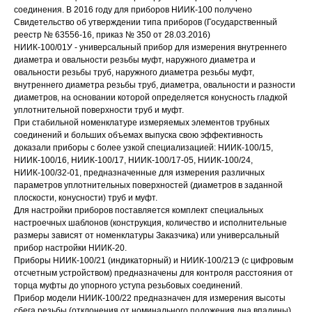
соединения. В 2016 году для приборов НИИК-100 получено
Свидетельство об утверждении типа приборов (Государственный
реестр № 63556-16, приказ № 350 от 28.03.2016)
НИИК-100/01У - универсальный прибор для измерения внутреннего
диаметра и овальности резьбы муфт, наружного диаметра и
овальности резьбы труб, наружного диаметра резьбы муфт,
внутреннего диаметра резьбы труб, диаметра, овальности и разности
диаметров, на основании которой определяется конусность гладкой
уплотнительной поверхности труб и муфт.
При стабильной номенклатуре измеряемых элементов трубных
соединений и больших объемах выпуска свою эффективность
доказали приборы с более узкой специализацией: НИИК-100/15,
НИИК-100/16, НИИК-100/17, НИИК-100/17-05, НИИК-100/24,
НИИК-100/32-01, предназначенные для измерения различных
параметров уплотнительных поверхностей (диаметров в заданной
плоскости, конусности) труб и муфт.
Для настройки приборов поставляется комплект специальных
настроечных шаблонов (конструкция, количество и исполнительные
размеры зависят от номенклатуры Заказчика) или универсальный
прибор настройки НИИК-20.
Приборы НИИК-100/21 (индикаторный) и НИИК-100/21Э (с цифровым
отсчетным устройством) предназначены для контроля расстояния от
торца муфты до упорного уступа резьбовых соединений.
Прибор модели НИИК-100/22 предназначен для измерения высоты
сбега резьбы (отклонения от номинального положения дна впадины)