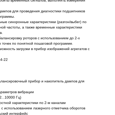
орбиты временных сигналов, выполнять измерения
дампов для проведения диагностики подшипников
ограммы.
ьные синхронные характеристики (разгон/выбег) по
ой частоты, а также временные характеристики
а.
алансировку роторов с использованием до 2-х
х точек по понятной пошаговой программе.
ожность загрузки в прибор изображений агрегатов с
44-22
алансировочный прибор и накопитель дампов для
параметров вибрации
...10000 Гц)
остной характеристики по 2-м каналам
 с использованием лазерного отметчика оборотов
ьский интерфейс