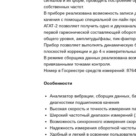
сигналов и их форм, проводить построение 
собственных частот.
В приборе реализована возможность записи 
качения с помощью специальной он-лайн пр
АГАТ-2 позволяет получить одно и двухканал
первой гармонической составляющей оборотн
общего уровня, амплитуды/фазы, пик-фактор
Прибор позволяет выполнять динамическую б
плоскостей коррекции и до 4-х измерительны
В режиме сборщика данных реализована возм
привязанными точками контроля.
Номер в Госреестре средств измерений: 876
Особенности
Анализатор вибрации, сборщик данных, б
диагностики подшипников качения
Высокая скорость и точность измерения 
Широкий частотный диапазон измерений (2
Возможность синхронного измерения скор
Надежность измерения оборотной частоты
Удобный и легкий в освоении пользовател