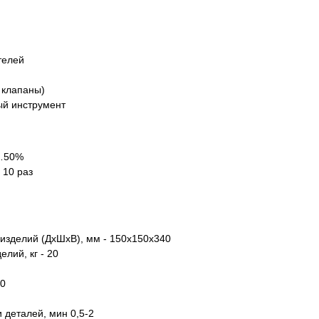
телей
 клапаны)
ый инструмент
5…50%
 10 раз
зделий (ДхШхВ), мм - 150х150х340
лий, кг - 20
00
 деталей, мин 0,5-2