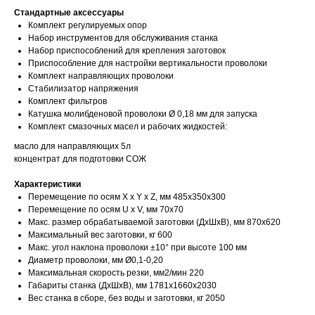
Стандартные аксессуары
Комплект регулируемых опор
Набор инструментов для обслуживания станка
Набор приспособлений для крепления заготовок
Приспособление для настройки вертикальности проволоки
Комплект направляющих проволоки
Стабилизатор напряжения
Комплект фильтров
Катушка молибденовой проволоки Ø 0,18 мм для запуска
Комплект смазочных масел и рабочих жидкостей:
масло для направляющих 5л
концентрат для подготовки СОЖ
Характеристики
Перемещение по осям Х x Y x Z, мм 485х350х300
Перемещение по осям U x V, мм 70х70
Макс. размер обрабатываемой заготовки (ДхШхВ), мм 870х620
Максимальный вес заготовки, кг 600
Макс. угол наклона проволоки ±10° при высоте 100 мм
Диаметр проволоки, мм Ø0,1-0,20
Максимальная скорость резки, мм2/мин 220
Габариты станка (ДхШхВ), мм 1781х1660х2030
Вес станка в сборе, без воды и заготовки, кг 2050